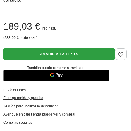
del suelo.
189,03 €
red
/
szt.
233,00 €
bruto
/
szt.
AÑADIR A LA CESTA
También puede comprar a través de:
Envío
el lunes
Entrega rápida y gratuita
14
días para facilitar la devolución
Averigüe en qué tienda puede ver y comprar
Compras seguras