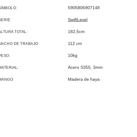
5905806907148
SÍMBOLO
SwiftLevel
SERIE
182,5cm
ALTURA TOTAL
112 cm
ANCHO DE TRABAJO
10kg
PESO
Acero S355, 3mm
MATERIAL
Madera de haya
MANGO