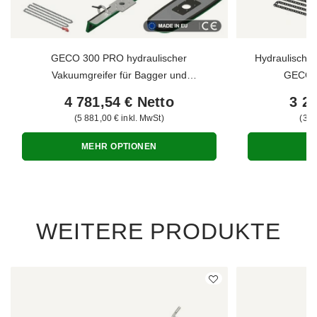
GECO 300 PRO hydraulischer
Hydraulischer
Vakuumgreifer für Bagger und
GECO 3
Baumaschinen
4 781,54 €
Netto
3 21
5 881,00 €
inkl. MwSt
3 9
MEHR OPTIONEN
M
WEITERE PRODUKTE