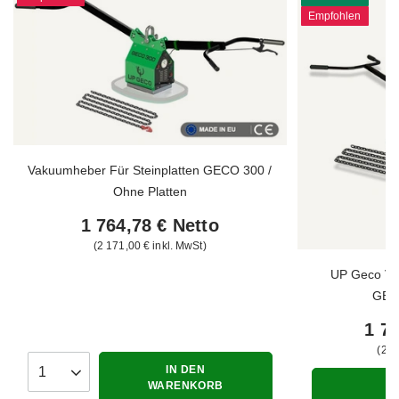
Empfohlen
Vakuumheber Für Steinplatten GECO 300 /
Ohne Platten
1 764,78 €
Netto
2 171,00 €
inkl. MwSt
UP Geco Va
GECO
1 70
2 0
IN DEN
Anzahl der Produkte
WARENKORB
M