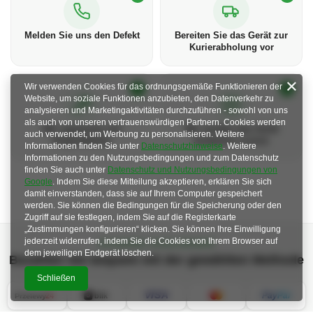
Melden Sie uns den Defekt
Bereiten Sie das Gerät zur
Kurierabholung vor
Wir verwenden Cookies für das ordnungsgemäße Funktionieren der
3
4
Website, um soziale Funktionen anzubieten, den Datenverkehr zu
analysieren und Marketingaktivitäten durchzuführen - sowohl von uns
als auch von unseren vertrauenswürdigen Partnern. Cookies werden
Wir reparieren mit
Wir senden das Gerät
auch verwendet, um Werbung zu personalisieren. Weitere
Originalteilen
kostenlos zurück
Informationen finden Sie unter
Datenschutzhinweise
. Weitere
Informationen zu den Nutzungsbedingungen und zum Datenschutz
finden Sie auch unter
Datenschutz und Nutzungsbedingungen von
Google
. Indem Sie diese Mitteilung akzeptieren, erklären Sie sich
damit einverstanden, dass sie auf Ihrem Computer gespeichert
werden. Sie können die Bedingungen für die Speicherung oder den
Zugriff auf sie festlegen, indem Sie auf die Registerkarte
„Zustimmungen konfigurieren“ klicken. Sie können Ihre Einwilligung
jederzeit widerrufen, indem Sie die Cookies von Ihrem Browser auf
SICHERE ZAHLUNGEN
dem jeweiligen Endgerät löschen.
Bezahlen Sie bequem mit der gewählten Methode
Schließen
VISA
Pay
Pal
24
blik
Przelewy