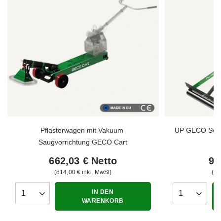
Pflasterwagen mit Vakuum-
UP GECO SwiftL
Saugvorrichtung GECO Cart
662,03 €
Netto
94
814,00 €
inkl. MwSt
11
IN DEN
Anzahl der Produkte
Anzahl der P
WARENKORB