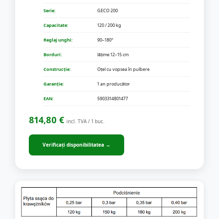
Serie:
GECO 200
Capacitate:
120 / 200 kg
Reglaj unghi:
90–180°
Borduri:
lățime 12–15 cm
Construcție:
Oțel cu vopsea în pulbere
Garanție:
1 an producător
EAN:
5903314801477
814,80 €
incl. TVA / 1 buc.
Verificați disponibilitatea →