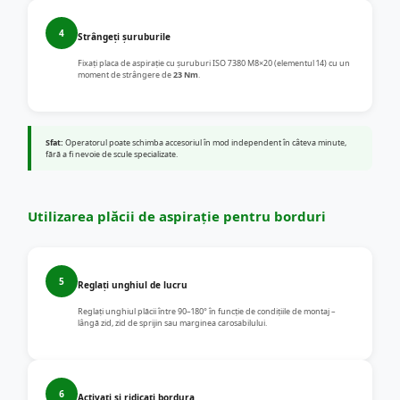
4
Strângeți șuruburile
Fixați placa de aspirație cu șuruburi ISO 7380 M8×20 (elementul 14) cu un
moment de strângere de
23 Nm
.
Sfat:
Operatorul poate schimba accesoriul în mod independent în câteva minute,
fără a fi nevoie de scule specializate.
Utilizarea plăcii de aspirație pentru borduri
5
Reglați unghiul de lucru
Reglați unghiul plăcii între 90–180° în funcție de condițiile de montaj –
lângă zid, zid de sprijin sau marginea carosabilului.
6
Activați și ridicați bordura