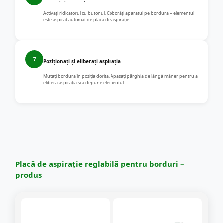
Activați ridicătorul cu butonul. Coborâți aparatul pe bordură – elementul
este aspirat automat de placa de aspirație.
7
Poziționați și eliberați aspirația
Mutați bordura în poziția dorită. Apăsați pârghia de lângă mâner pentru a
elibera aspirația și a depune elementul.
Placă de aspirație reglabilă pentru borduri –
produs