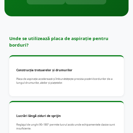
Unde se utilizează placa de aspirație pentru
borduri?
Construcția trotuarelor și drumurilor
Placa de aspirație accelerează și îmbunătățește precizia pozării bordurilor de-a
lungul drumurilor, aleilor și piațetelor.
Lucrări lângă ziduri de sprijin
Reglajul de unghi 90–180° permite lucrul acolo unde echipamentele clasice sunt
insuficiente.