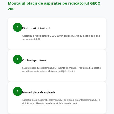
Montajul plăcii de aspirație pe ridicătorul GECO
200
1
Răsturnați ridicătorul
Așezați cu grijă ridicătorul GECO 200 în poziție inversă, cu baza în sus, pe o
suprafață stabilă.
2
Curățați garnitura
Curățați garnitura (elementul 13) înainte de montaj. Trebuie să fie uscată și
curată – aceasta este condiția etanșeității îmbinării.
3
Montați placa de aspirație
Așezați placa de aspirație (elementul 7) pe placa de montaj (elementul 3) a
ridicătorului. Garnitura trebuie să fie între cele două.