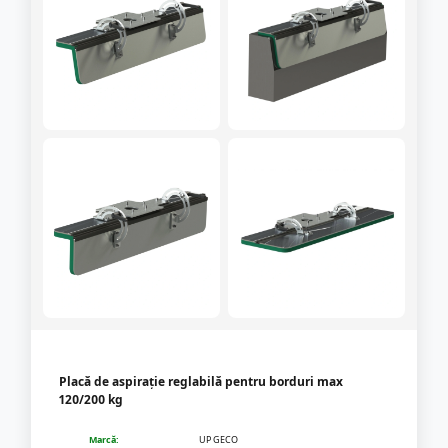
Placă de aspirație reglabilă pentru borduri max
120/200 kg
Marcă:
UP GECO