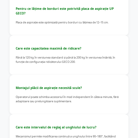
Pentru ce lățime de borduri este potrivită placa de aspirație UP
GECO?
Placa de aspirație este optimizată pentru borduri cu lățimea de 12–15 cm.
Care este capacitatea maximă de ridicare?
Până la 120 kg în versiunea standard și până la 200 kg în versiunea întărită, în
funcție de configurația ridicătorului GECO 200.
Montajul plăcii de aspirație necesită scule?
Operatorul poate schimba accesoriul în mod independent în câteva minute, fără
adaptoare sau prelungitoare suplimentare.
Care este intervalul de reglaj al unghiului de lucru?
Mecanismul permite modificarea continuă a unghiului între 90–180°, facilitând