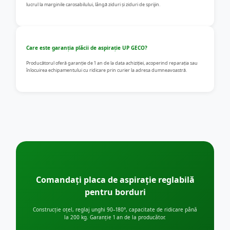
lucrul la marginile carosabilului, lângă ziduri și ziduri de sprijin.
Care este garanția plăcii de aspirație UP GECO?
Producătorul oferă garanție de 1 an de la data achiziției, acoperind reparația sau
înlocuirea echipamentului cu ridicare prin curier la adresa dumneavoastră.
Comandați placa de aspirație reglabilă
pentru borduri
Construcție oțel, reglaj unghi 90–180°, capacitate de ridicare până
la 200 kg. Garanție 1 an de la producător.