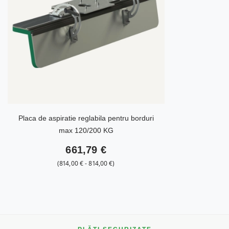
Placa de aspiratie reglabila pentru borduri
max 120/200 KG
661,79 €
de la
814,00 €
-
la
814,00 €