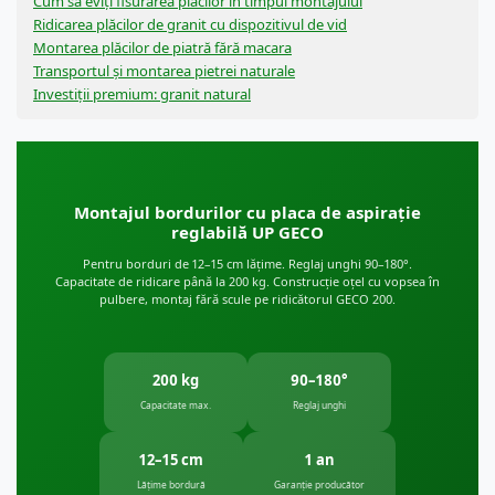
Cum să eviți fisurarea plăcilor în timpul montajului
Ridicarea plăcilor de granit cu dispozitivul de vid
Montarea plăcilor de piatră fără macara
Transportul și montarea pietrei naturale
Investiții premium: granit natural
Montajul bordurilor cu placa de aspirație
reglabilă UP GECO
Pentru borduri de 12–15 cm lățime. Reglaj unghi 90–180°.
Capacitate de ridicare până la 200 kg. Construcție oțel cu vopsea în
pulbere, montaj fără scule pe ridicătorul GECO 200.
200 kg
90–180°
Capacitate max.
Reglaj unghi
12–15 cm
1 an
Lățime bordură
Garanție producător