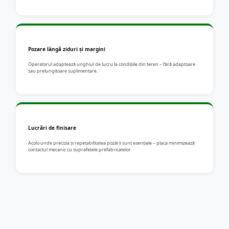
Pozare lângă ziduri și margini
Operatorul adaptează unghiul de lucru la condițiile din teren – fără adaptoare
sau prelungitoare suplimentare.
Lucrări de finisare
Acolo unde precizia și repetabilitatea pozării sunt esențiale – placa minimizează
contactul mecanic cu suprafețele prefabricatelor.