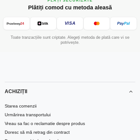
PLĂȚI SECURIZATE
Plătiți comod cu metoda aleasă
VISA
Pay
Pal
24
blik
Przelewy
Toate tranzacțiile sunt criptate. Alegeți metoda de plată care vi se
potrivește.
ACHIZIȚII
Starea comenzii
Urmărirea transportului
Vreau sa fac o reclamatie despre produs
Doresc să mă retrag din contract