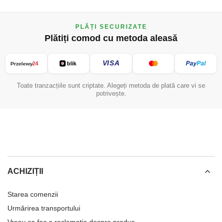
PLĂȚI SECURIZATE
Plătiți comod cu metoda aleasă
VISA
Pay
Pal
24
blik
Przelewy
Toate tranzacțiile sunt criptate. Alegeți metoda de plată care vi se
potrivește.
ACHIZIȚII
Starea comenzii
Urmărirea transportului