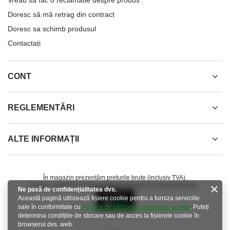
Vreau sa fac o reclamatie despre produs
Doresc să mă retrag din contract
Doresc sa schimb produsul
Contactați
CONT
REGLEMENTĂRI
ALTE INFORMAȚII
În magazin prezentăm prețurile brute (inclusiv TVA).
În plus, valorile cu TVA sunt furnizate doar în scop informativ..
Ne pasă de confidențialitatea dvs.
Această pagină utilizează fișiere cookie pentru a furniza serviciile
sale în conformitate cu
Politica de utilizare a modulelor cookie
. Puteți
determina condițiile de stocare sau de acces la fișierele cookie în
browserul dvs. web.