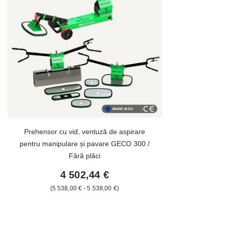
Prehensor cu vid, ventuză de aspirare
pentru manipulare și pavare GECO 300 /
Fără plăci
4 502,44 €
de la
5 538,00 €
-
la
5 538,00 €