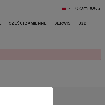
0,00 zł
A
CZĘŚCI ZAMIENNE
SERWIS
B2B