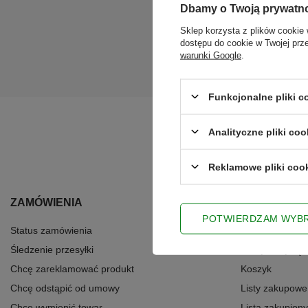
Dbamy o Twoją prywatn
Sklep korzysta z plików cookie 
dostępu do cookie w Twojej prz
warunki Google
.
Ws
Funkcjonalne pliki 
Analityczne pliki coo
Reklamowe pliki coo
ZAMÓWIENIA
KONTO
POTWIERDZAM WYB
Status zamówienia
Zarejestruj się
Śledzenie przesyłki
Zarejestruj się
Chcę zareklamować produkt
Koszyk
Chcę odstąpić od umowy
Listy zakupowe
Chcę wymienić towar
Lista zakupion