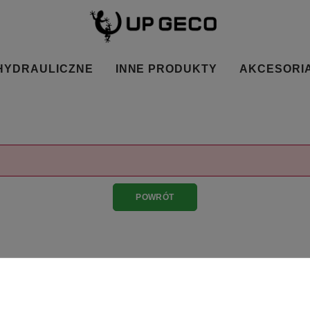
HYDRAULICZNE
INNE PRODUKTY
AKCESORI
POWRÓT
BEZPIECZNE PŁATNOŚCI
Zapłać wygodnie wybraną metodą