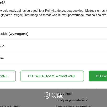
ość
w celu realizacji usług zgodnie z
Polityką dotyczącą cookies
. Możesz określi
VISA
Pay
Pal
24
blik
Przelewy
eglądarce. Więcej informacji na temat warunków i prywatności można znaleźć
zystkie transakcje są szyfrowane. Wybierz formę płatności, która Ci odpowia
cookie (wymagane)
kie
kie
REGULAMINY
RANE
POTWIERDZAM WYMAGANE
POTW
 jako hurtownik
Wysyłka
Sposoby płatności i prowizje
Regulamin
Polityka prywatności
ych produktów
Odstąpienie od umowy