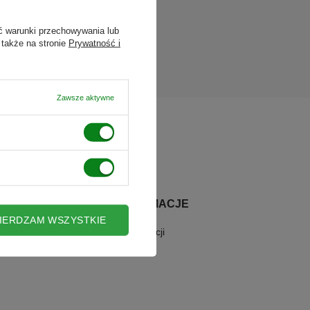
ć warunki przechowywania lub
 także na stronie
Prywatność i
da.
Zawsze aktywne
INNE INFORMACJE
IERDZAM WSZYSTKIE
Warunki gwarancji