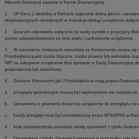
Warunki Gwarancji zawarte w Karcie Gwarancyjnej:
1. UP Geco z siedzibą w Kielcach zapewnia dobrą jakość i sprawn
eksploatacyjnych określonych w Instrukcji obsługi urządzenia dołąc
2.
Gwarant odpowiada wyłącznie za wady wynikłe z przyczyny tkw
ponosi odpowiedzialności za inne wady i uszkodzenia urządzenia.
3.
W rozumieniu niniejszych warunków za Konsumenta uważa się o
Przedsiębiorcą jest osoba fizyczna, osoba prawna lub jednostka o
VAT za zakupione urządzenie i/lub wpisanie w Kartę Gwarancyjną d
gospodarczej lub zawodowej.
4.
Zarówno Konsument jak i Przedsiębiorca mają prawo Gwarancji
a.
przeglądy gwarancyjne muszą być wykonywane nie rzadziej niż
b.
Uprawniony z gwarancji dostarcza urządzenie do przeglądu na 
c.
Każdy przegląd musi być poświadczony przez APS/APNS w Karc
d.
brak poświadczenia powoduje utratę uprawnień z tytułu Gwaranc
5. Uprawnienia z tytułu Gwarancji wygasają w przypadku, gdy Upr