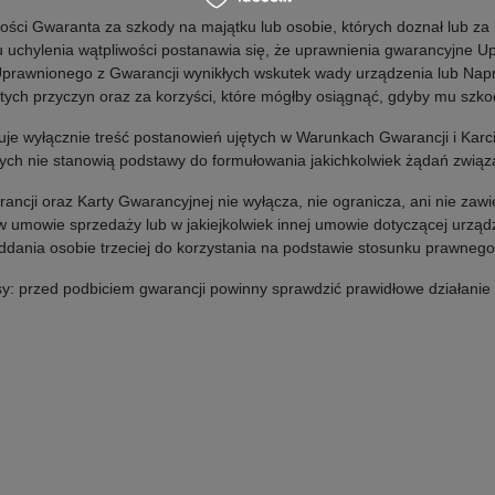
ści Gwaranta za szkody na majątku lub osobie, których doznał lub za 
u uchylenia wątpliwości postanawia się, że uprawnienia gwarancyjne
Uprawnionego z Gwarancji wynikłych wskutek wady urządzenia lub Napr
z tych przyczyn oraz za korzyści, które mógłby osiągnąć, gdyby mu szk
luje wyłącznie treść postanowień ujętych w Warunkach Gwarancji i Kar
ych nie stanowią podstawy do formułowania jakichkolwiek żądań zwią
cji oraz Karty Gwarancyjnej nie wyłącza, nie ogranicza, ani nie zawi
one w umowie sprzedaży lub w jakiejkolwiek innej umowie dotyczącej ur
nia osobie trzeciej do korzystania na podstawie stosunku prawnego 
: przed podbiciem gwarancji powinny sprawdzić prawidłowe działanie 