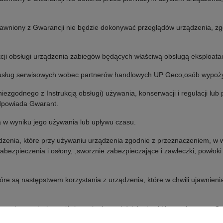
awniony z Gwarancji nie będzie dokonywać przeglądów urządzenia, zg
ji obsługi urządzenia zabiegów będących właściwą obsługą eksploata
 usług serwisowych wobec partnerów handlowych UP Geco,osób wypoż
ezgodnego z Instrukcją obsługi) używania, konserwacji i regulacji lub 
odpowiada Gwarant.
 w wyniku jego używania lub upływu czasu.
ądzenia, które przy używaniu urządzenia zgodnie z przeznaczeniem, w 
abezpieczenia i osłony, ,sworznie zabezpieczające i zawleczki, powło
re są następstwem korzystania z urządzenia, które w chwili ujawnienia
wstałe w związku z niżej wymienionymi działaniami Uprawnionego z Gw