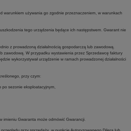
 pod warunkiem używania go zgodnie przeznaczeniem, w warunkach
 uszkodzenia tego urządzenia będące ich następstwem. Gwarant nie
ednio z prowadzoną działalnością gospodarczą lub zawodową.
 lub zawodową. W przypadku wystawienia przez Sprzedawcę faktury
będzie wykorzystywał urządzenie w ramach prowadzonej działalności
reślonego, przy czym:
o po sezonie eksploatacyjnym,
 w imieniu Gwaranta może odmówić Gwarancji.
 przeglądu przy sprzedaży w punkcie Autoryzowanego Dilera lub