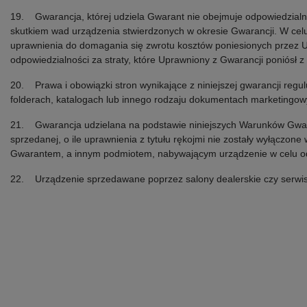
19. Gwarancja, której udziela Gwarant nie obejmuje odpowiedzialno
skutkiem wad urządzenia stwierdzonych w okresie Gwarancji. W cel
uprawnienia do domagania się zwrotu kosztów poniesionych przez 
odpowiedzialności za straty, które Uprawniony z Gwarancji poniósł 
20. Prawa i obowiązki stron wynikające z niniejszej gwarancji regu
folderach, katalogach lub innego rodzaju dokumentach marketingow
21. Gwarancja udzielana na podstawie niniejszych Warunków Gwaran
sprzedanej, o ile uprawnienia z tytułu rękojmi nie zostały wyłącz
Gwarantem, a innym podmiotem, nabywającym urządzenie w celu odda
22. Urządzenie sprzedawane poprzez salony dealerskie czy serwisy