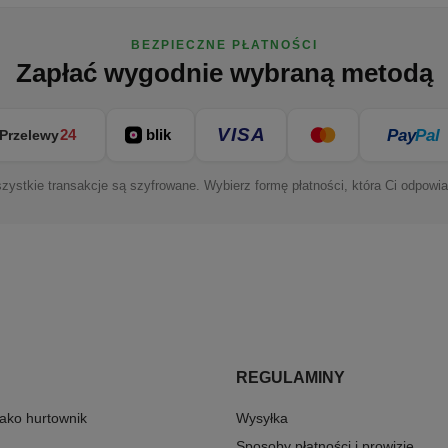
BEZPIECZNE PŁATNOŚCI
Zapłać wygodnie wybraną metodą
VISA
Pay
Pal
24
blik
Przelewy
zystkie transakcje są szyfrowane. Wybierz formę płatności, która Ci odpowia
REGULAMINY
 jako hurtownik
Wysyłka
Sposoby płatności i prowizje