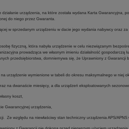
e działanie urządzenia, na które została wydana Karta Gwarancyjna,
zonej do niego przez Gwaranta.
iącej w sprzedanym urządzeniu w dacie jego wydania nabywcy oraz za
sobę fizyczną, która nabyła urządzenie w celu niezwiązanym bezpośr
rganizacyjna prowadząca we własnym imieniu działalność gospodarczą
anych przedsiębiorstwa, domniemywa się, że Uprawniony z Gwarancji 
 na urządzenie wymienione w tabeli do okresu maksymalnego w niej ok
 raz na dwanaście miesięcy, a dla urządzeń eksploatowanych sezonow
własny koszt,
ie Gwarancyjnej urządzenia,
ji
.
Z
e względu na niewłaściwy stan techniczny urządzenia APS/APNS
awniony z Gwarancji nie dokona przed pierwszym użyciem urządzenia,