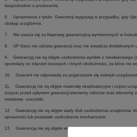
bezpośrednio u producenta.
6. Uprawnienia z tytułu Gwarancji wygasają w przypadku, gdy Upr
obsługi urządzenia.
7. Nie uważa się za Naprawę gwarancyjną wymienionych w Instrukc
8. UP Geco nie udziela gwarancji oraz nie świadczy dodatkowych
9. Gwarancją nie są objęte uszkodzenia wynikłe z niewłaściwego (ni
sprzedaży ze zdarzeń losowych i innych okoliczności, za które nie 
10. Gwarant nie odpowiada za pogarszanie się estetyki urządzania
11. Gwarancją nie są objęte materiały eksploatacyjne i części urz
zużyciu przed upływem gwarancji:elementy robocze oraz elementy z
metalowe, uszczelki.
12. Gwarancją nie są objęte wady i/lub uszkodzenia urządzenia, któ
sprawności lub posiadało uszkodzenia mechaniczne.
13. Gwarancją nie są objęte wady i/lub uszkodzenia urządzenia po