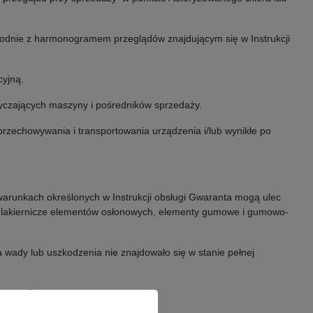
odnie z harmonogramem przeglądów znajdującym się w Instrukcji
cyjną.
yczających maszyny i pośredników sprzedaży.
przechowywania i transportowania urządzenia i/lub wynikłe po
warunkach określonych w Instrukcji obsługi Gwaranta mogą ulec
ki lakiernicze elementów osłonowych, elementy gumowe i gumowo-
 wady lub uszkodzenia nie znajdowało się w stanie pełnej
arancji: