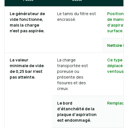
Le générateur de
Le tamis du filtre est
Positionne
vide fonctionne,
encrassé.
de manière
mais la charge
d'aspirati
n'est pas aspirée.
surface à 
Nettoie le 
La valeur
La charge
Ce type de
minimale de vide
transportée est
déplacé av
de 0,25 bar n'est
poreuse ou
ventouse.
pas atteinte.
présente des
fissures et des
creux.
Le bord
Remplace l
d'étanchéité de la
plaque d'aspiration
est endommagé.