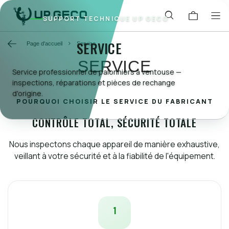
SUPPORT TECHNIQUE UP GECO
SERVICE
Page d'accueil
Service
SERVICE
Service professionnel de palonniers à ventouse —
inspections, réparations et pièces de rechange
d'origine.
POURQUOI CHOISIR LE SERVICE DU FABRICANT
CONTRÔLE TOTAL, SÉCURITÉ TOTALE
Nous inspectons chaque appareil de manière exhaustive,
veillant à votre sécurité et à la fiabilité de l'équipement.
1