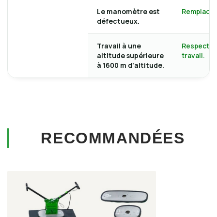
Le manomètre est
Remplace 
défectueux.
Travail à une
Respecte l
altitude supérieure
travail.
à 1600 m d'altitude.
RECOMMANDÉES