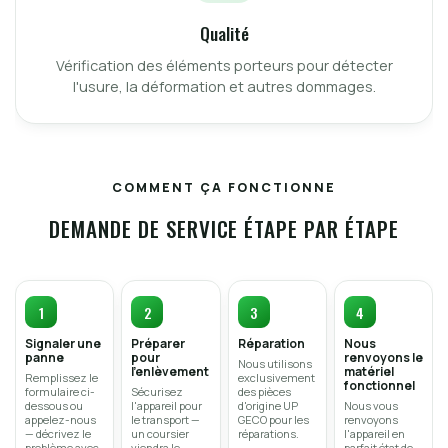
Qualité
Vérification des éléments porteurs pour détecter
l'usure, la déformation et autres dommages.
COMMENT ÇA FONCTIONNE
DEMANDE DE SERVICE ÉTAPE PAR ÉTAPE
Signaler une
Préparer
Réparation
Nous
panne
pour
renvoyons le
Nous utilisons
l'enlèvement
matériel
Remplissez le
exclusivement
fonctionnel
formulaire ci-
Sécurisez
des pièces
dessous ou
l'appareil pour
d'origine UP
Nous vous
appelez-nous
le transport —
GECO pour les
renvoyons
— décrivez le
un coursier
réparations.
l'appareil en
problème avec
viendra le
parfait état de