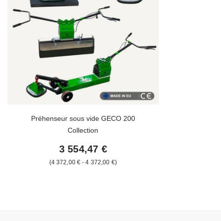
Préhenseur sous vide GECO 200
Collection
3 554,47 €
de
4 372,00 €
-
jusqu'à
4 372,00 €