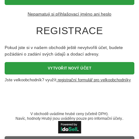
Nepamatuji si přihlašovací jméno ani heslo
REGISTRACE
Pokud jste si v našem obchodě ještě nevytvořili účet, budete
požádáni o zadání svých údajů a dodací adresy.
VYTVOŘIT NOVÝ ÚČET
Jste velkoobchodník? využít
registrační formulář pro velkoobchodníky
V obchodě uvádíme hrubé ceny (včetně DPH).
Navíc, hodnoty Hrubý jsou uváděny pouze pro informační účely..