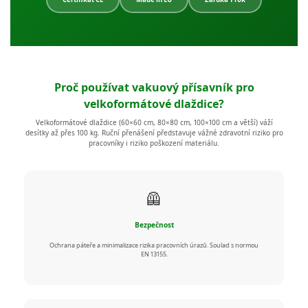
Proč používat vakuový přísavník pro
velkoformátové dlaždice?
Velkoformátové dlaždice (60×60 cm, 80×80 cm, 100×100 cm a větší) váží
desítky až přes 100 kg. Ruční přenášení představuje vážné zdravotní riziko pro
pracovníky i riziko poškození materiálu.
🦺
Bezpečnost
Ochrana páteře a minimalizace rizika pracovních úrazů. Soulad s normou
EN 13155.