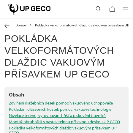
Domov
Pokládka velkoformátových dlaždic vakuovým přísavkem UP 
POKLÁDKA
VELKOFORMÁTOVÝCH
DLAŽDIC VAKUOVÝM
PŘÍSAVKEM UP GECO
Obsah
Zdvíhání dlažebních desek pomocí vakuového uchopovače
Pokládání dlažebních kostek pomocí vakuové technologie
Nivelace terénu, vyrovnávání hřišť a pískovění trávníků
Montáž obrubníků s nastavitelnou přísavnou deskou UP GECO
Pokládka velkoformátových dlaždic vakuovým přísavkem UP
GECO