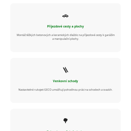
🚗
Příjezdové cesty a plochy
Montáž těžkých betonových a keramických dlaždic na příjezdové cesty k garážím
a manipulační plochy.
🪜
Venkovní schody
Nastavitelné rukojeti GECO umožňují pohodlnou práci na schodech a svazích.
🌳