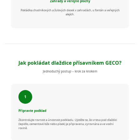
Zahrady a veřejné plochy
Pokládka chodníkových a žulových desek v zahradách, u fontán a veřejných
alejích.
Jak pokládat dlaždice přísavníkem GECO?
Jednoduchý postup – krok za krokem
Připravte podklad
Zkontrolujte rovnost a únosnost podkladu. Ujistěte se, že vrstva pod dlaždici
(lepidlo, cementové lože nebo písek) je připravena, vyrovnána a ve vodní
rovině.