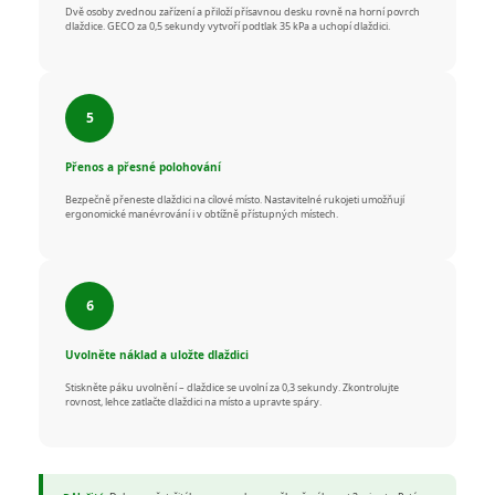
Dvě osoby zvednou zařízení a přiloží přísavnou desku rovně na horní povrch
dlaždice. GECO za 0,5 sekundy vytvoří podtlak 35 kPa a uchopí dlaždici.
Přenos a přesné polohování
Bezpečně přeneste dlaždici na cílové místo. Nastavitelné rukojeti umožňují
ergonomické manévrování i v obtížně přístupných místech.
Uvolněte náklad a uložte dlaždici
Stiskněte páku uvolnění – dlaždice se uvolní za 0,3 sekundy. Zkontrolujte
rovnost, lehce zatlačte dlaždici na místo a upravte spáry.