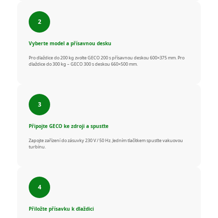
Vyberte model a přísavnou desku
Pro dlaždice do 200 kg zvolte GECO 200 s přísavnou deskou 600×375 mm. Pro
dlaždice do 300 kg – GECO 300 s deskou 660×500 mm.
Připojte GECO ke zdroji a spusťte
Zapojte zařízení do zásuvky 230 V / 50 Hz. Jedním tlačítkem spusťte vakuovou
turbínu.
Přiložte přísavku k dlaždici