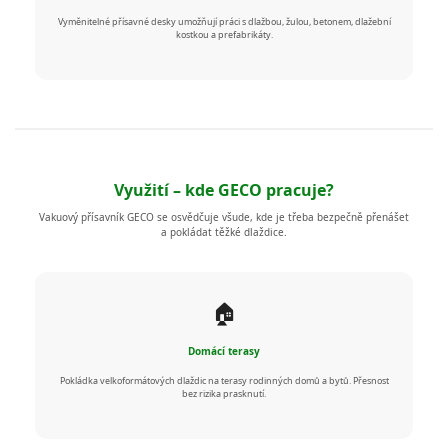
Vyměnitelné přísavné desky umožňují práci s dlažbou, žulou, betonem, dlažební
kostkou a prefabrikáty.
Využití – kde GECO pracuje?
Vakuový přísavník GECO se osvědčuje všude, kde je třeba bezpečně přenášet
a pokládat těžké dlaždice.
🏠
Domácí terasy
Pokládka velkoformátových dlaždic na terasy rodinných domů a bytů. Přesnost
bez rizika prasknutí.