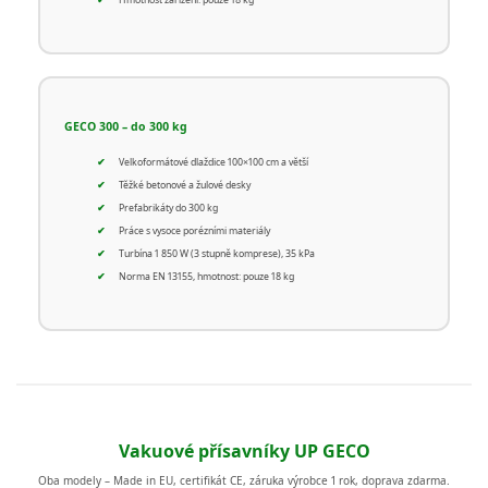
Hmotnost zařízení: pouze 18 kg
GECO 300 – do 300 kg
Velkoformátové dlaždice 100×100 cm a větší
Těžké betonové a žulové desky
Prefabrikáty do 300 kg
Práce s vysoce porézními materiály
Turbína 1 850 W (3 stupně komprese), 35 kPa
Norma EN 13155, hmotnost: pouze 18 kg
Vakuové přísavníky UP GECO
Oba modely – Made in EU, certifikát CE, záruka výrobce 1 rok, doprava zdarma.