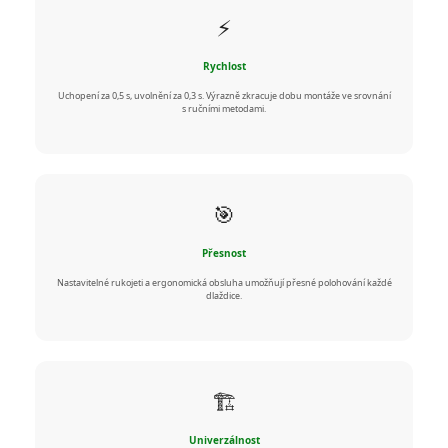
⚡
Rychlost
Uchopení za 0,5 s, uvolnění za 0,3 s. Výrazně zkracuje dobu montáže ve srovnání
s ručními metodami.
🎯
Přesnost
Nastavitelné rukojeti a ergonomická obsluha umožňují přesné polohování každé
dlaždice.
🏗️
Univerzálnost