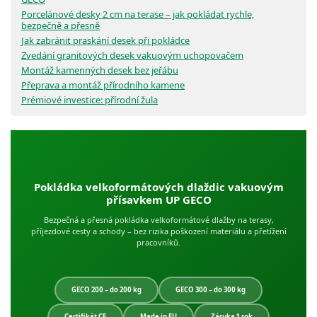
Porcelánové desky 2 cm na terase – jak pokládat rychle,
bezpečně a přesně
Jak zabránit praskání desek při pokládce
Zvedání granitových desek vakuovým uchopovačem
Montáž kamenných desek bez jeřábu
Přeprava a montáž přírodního kamene
Prémiové investice: přírodní žula
Pokládka velkoformátových dlaždic vakuovým
přísavkem UP GECO
Bezpečná a přesná pokládka velkoformátové dlažby na terasy,
příjezdové cesty a schody – bez rizika poškození materiálu a přetížení
pracovníků.
GECO 200 – do 200 kg
GECO 300 – do 300 kg
Certifikát CE
Made in EU
Záruka 1 rok