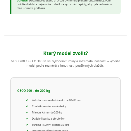
Důležité:
Doba nepřetržitého provozu by neměla přesáhnout 2 minuty. Poté
položte dlaždici a dejte motoru chvíli na vyrovnání teploty, aby byla zachována
plná účinnost podtlaku.
Který model zvolit?
GECO 200 a GECO 300 se liší výkonem turbíny a maximální nosností – vyberte
model podle rozměrů a hmotnosti používaných dlaždic.
GECO 200 – do 200 kg
Velkoformátové dlaždice do cca 80×80 cm
Chodníkové a terasové desky
Přírodní kámen do 200 kg
Dlažební kostky a obrubníky
Turbína 1 500 W, podtlak 35 kPa