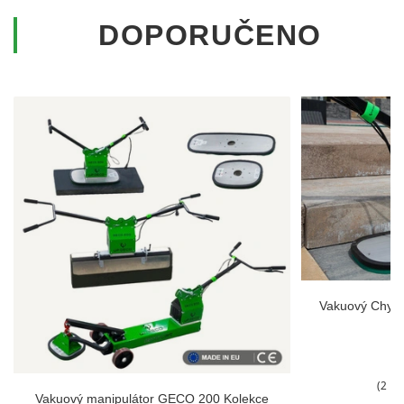
DOPORUČENO
Vakuový Chyt
1
z
2 09
Vakuový manipulátor GECO 200 Kolekce