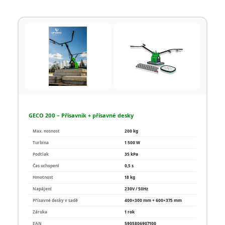
GECO 200 – Přísavník + přísavné desky
Max. nosnost
200 kg
Turbína
1 500 W
Podtlak
35 kPa
Čas uchopení
0,5 s
Hmotnost
18 kg
Napájení
230V / 50Hz
Přísavné desky v sadě
400×300 mm + 600×375 mm
Záruka
1 rok
EAN
5905806907100