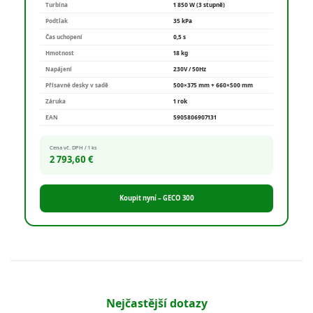
Turbína
1 850 W (3 stupně)
Podtlak
35 kPa
Čas uchopení
0,5 s
Hmotnost
18 kg
Napájení
230V / 50Hz
Přísavné desky v sadě
500×375 mm + 660×500 mm
Záruka
1 rok
EAN
5905806907131
Cena vč. DPH / 1 ks
2 793,60 €
Koupit nyní – GECO 300
Nejčastější dotazy