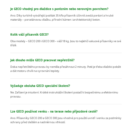
Je GECO vhodný pro dlaždice s porézním nebo nerovným povrchem?
Ano. Díky turbíně vytvářející podtlak 35 kPa přísavník účinně zvedá porézní a hrubé
materiály – porcelánovou dlažbu, přírodní kámen i architektonický beton.
Kolik váží přísavník GECO?
Oba modely – GECO 200 i GECO 300 – váží 18 kg. Jsou to nejlehčí vakuové přísavníky ve své
třídě.
Jak dlouho může GECO pracovat nepřetržitě?
Doba nepřetržitého provozu by neměla přesáhnout 2 minuty. Poté je třeba dlaždici položit
a dát motoru chvíli na vyrovnání teploty.
Vyžaduje obsluha GECO speciální školení?
Ne. Zařízení je intuitivní. Krátké instruktážní školení postačí k bezpečnému a efektivnímu
provozu.
Lze GECO používat venku – na terase nebo příjezdové cestě?
Ano. Přísavníky GECO 200 a GECO 300 jsou vhodné pro použití uvnitř i venku za podmínky
ochrany před deštěm a nadměrnou vlhkostí.