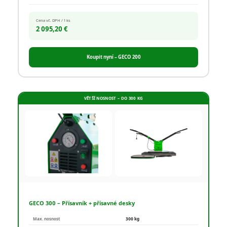
Cena vč. DPH / 1 ks
2 095,20 €
Koupit nyní – GECO 200
VĚTŠÍ NOSNOST – DO 300 KG
GECO 300 – Přísavník + přísavné desky
Max. nosnost
300 kg