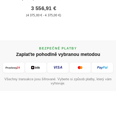
3 556,91 €
z
4 375,00 €
-
na
4 375,00 €
BEZPEČNÉ PLATBY
Zaplaťte pohodlně vybranou metodou
VISA
Pay
Pal
24
blik
Przelewy
Všechny transakce jsou šifrované. Vyberte si způsob platby, který vám
vyhovuje.